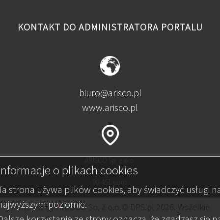
KONTAKT DO ADMINISTRATORA PORTALU
biuro@arisco.pl
www.arisco.pl
ARISCO Sp. z o.o.
Informacje o plikach cookies
al. Kościuszki 134
90-451 Łódź
Ta strona używa plików cookies, aby świadczyć usługi n
najwyższym poziomie.
A
RISCO
Powered by
Sp. z o.o.© DPS.pl 2026. Wszelkie
Dalsze korzystanie ze strony oznacza, że zgadzasz się n