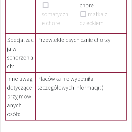
chore
somatyczni
matka z
e chore
dzieckiem
Specjalizac
Przewlekle psychicznie chorzy
ja w
schorzenia
ch:
Inne uwagi
Placówka nie wypełniła
dotyczące
szczegółowych informacji :(
przyjmow
anych
osób: