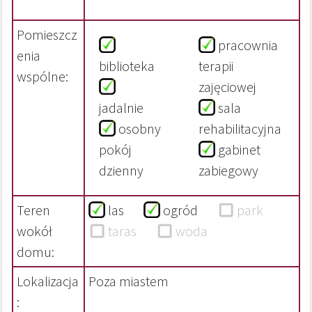
Pomieszcz
pracownia
enia
biblioteka
terapii
wspólne:
zajęciowej
jadalnie
sala
osobny
rehabilitacyjna
pokój
gabinet
dzienny
zabiegowy
Teren
las
ogród
park
wokół
taras
woda
domu:
Lokalizacja
Poza miastem
: