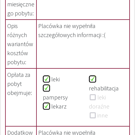
miesięczne
go pobytu:
Opis
Placówka nie wypełniła
różnych
szczegółowych informacji :(
wariantów
kosztów
pobytu:
Opłata za
leki
pobyt
rehabilitacja
obejmuje:
pampersy
leki
lekarz
doraźne
inne
Dodatkow
Placówka nie wypełniła