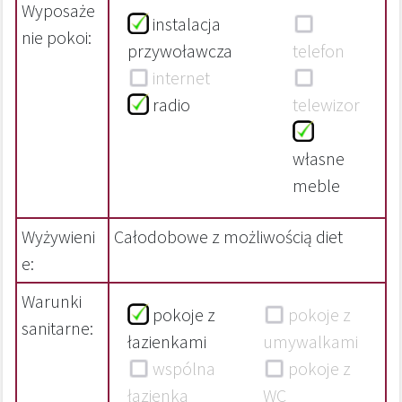
Wyposaże
instalacja
nie pokoi:
przywoławcza
telefon
internet
radio
telewizor
własne
meble
Wyżywieni
Całodobowe z możliwością diet
e:
Warunki
pokoje z
pokoje z
sanitarne:
łazienkami
umywalkami
wspólna
pokoje z
łazienka
WC