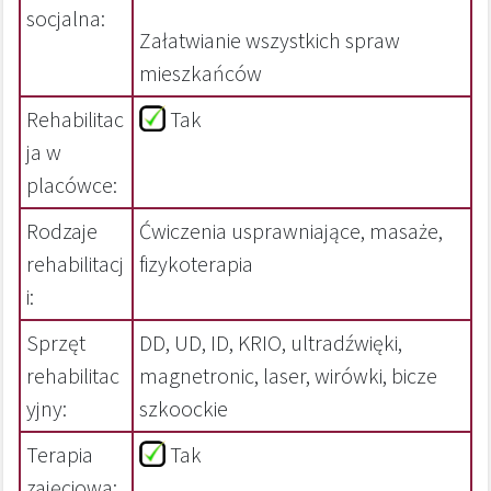
socjalna:
Załatwianie wszystkich spraw
mieszkańców
Rehabilitac
Tak
ja w
placówce:
Rodzaje
Ćwiczenia usprawniające, masaże,
rehabilitacj
fizykoterapia
i:
Sprzęt
DD, UD, ID, KRIO, ultradźwięki,
rehabilitac
magnetronic, laser, wirówki, bicze
yjny:
szkoockie
Terapia
Tak
zajęciowa: