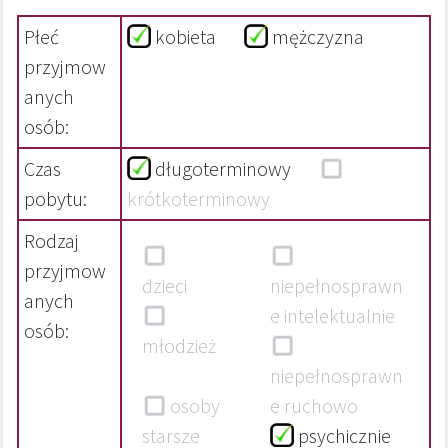
Płeć
kobieta
mężczyzna
przyjmow
anych
osób:
Czas
długoterminowy
pobytu:
krótkoterminowy
Rodzaj
przyjmow
dzieci
niepełnosprawn
anych
e intelektualnie
osób:
młodzież
niepełnosprawn
osoby
e ruchowo
starsze
psychicznie