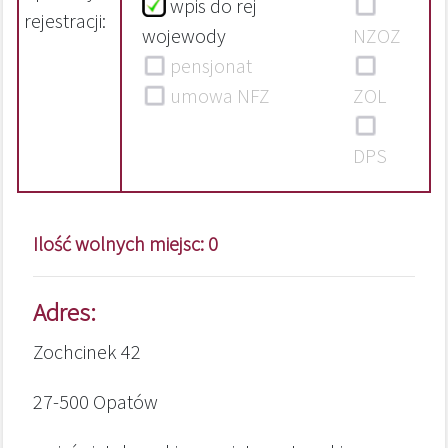
wpis do rej
rejestracji:
wojewody
NZOZ
pensjonat
umowa NFZ
ZOL
DPS
Ilość wolnych miejsc: 0
Adres:
Zochcinek 42
27-500 Opatów