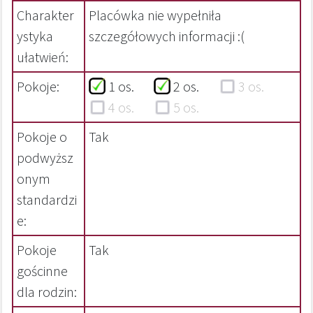
Charakter
Placówka nie wypełniła
ystyka
szczegółowych informacji :(
ułatwień:
Pokoje:
1 os.
2 os.
3 os.
4 os.
5 os.
Pokoje o
Tak
podwyższ
onym
standardzi
e:
Pokoje
Tak
gościnne
dla rodzin: